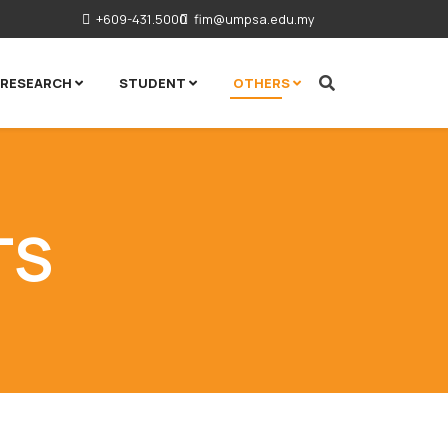
+609-431.5000
fim@umpsa.edu.my
RESEARCH
STUDENT
OTHERS
TS